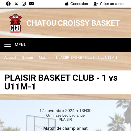
Panneau de gestion des cookies
Connexion
Créer un compte
CHATOU CROISSY BASKET
MENU
Accueil
Saison
Matchs
PLAISIR BASKET CLUB - 1 vs U11M-1
PLAISIR BASKET CLUB - 1 vs
U11M-1
17 novembre 2024 à 13H30
Gymnase Leo Lagrange
PLAISIR
Match de championnat