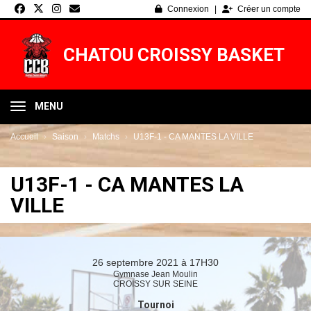
Panneau de gestion des cookies
Connexion
Créer un compte
CHATOU CROISSY BASKET
MENU
Accueil
Saison
Matchs
U13F-1 - CA MANTES LA VILLE
U13F-1 - CA MANTES LA
VILLE
26 septembre 2021 à 17H30
Gymnase Jean Moulin
CROISSY SUR SEINE
Tournoi