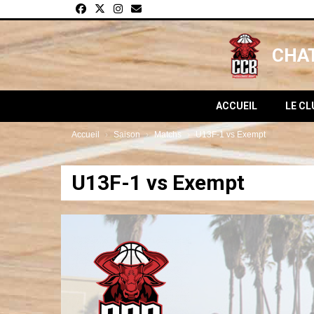
Panneau de gestion des cookies
CHAT
ACCUEIL
LE C
Accueil
Saison
Matchs
U13F-1 vs Exempt
U13F-1 vs Exempt