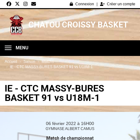
Panneau de gestion des cookies
Connexion
Créer un compte
CHATOU CROISSY BASKET
MENU
Accueil
Saison
Matchs
IE - CTC MASSY-BURES BASKET 91 vs U18M-1
IE - CTC MASSY-BURES
BASKET 91 vs U18M-1
06 février 2022 à 16H00
GYMNASE ALBERT CAMUS
Match de championnat