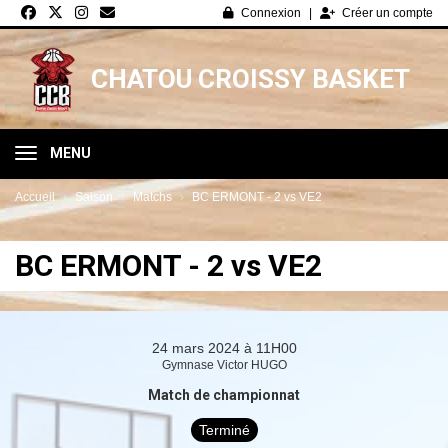
Panneau de gestion des cookies
Connexion
Créer un compte
CHATOU CROISSY BASKET
MENU
Accueil
Saison
Matchs
BC ERMONT - 2 vs VE2
BC ERMONT - 2 vs VE2
24 mars 2024 à 11H00
Gymnase Victor HUGO
Match de championnat
Terminé