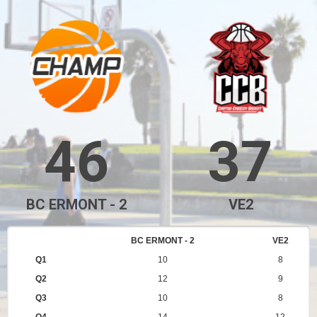
46
37
BC ERMONT - 2
VE2
BC ERMONT - 2
VE2
Q1
10
8
Q2
12
9
Q3
10
8
Q4
14
12