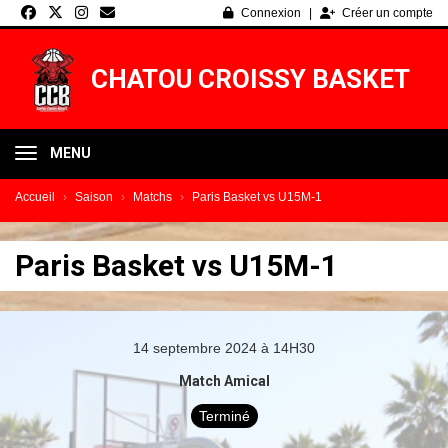
Panneau de gestion des cookies
Connexion
Créer un compte
CHATOU CROISSY BASKET
MENU
Accueil
Saison
Matchs
Paris Basket vs U15M-1
Paris Basket vs U15M-1
14 septembre 2024 à 14H30
Match Amical
Terminé