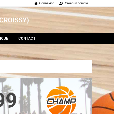
Connexion
Créer un compte
CROISSY)
IQUE
CONTACT
99