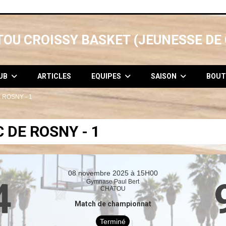
OU CROISSY BASKET (JEUNESSE DE 
LUB
ARTICLES
EQUIPES
SAISON
BOUT
 ROSNY - 1
 DE ROSNY - 1
08 novembre 2025 à 15H00
4
Gymnase Paul Bert
CHATOU
Match de championnat
Terminé