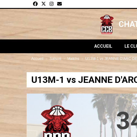
Panneau de gestion des cookies
CHAT
ACCUEIL
LE C
Accueil
Saison
Matchs
U13M-1 vs JEANNE D'ARC DE
U13M-1 vs JEANNE D'ARC
3