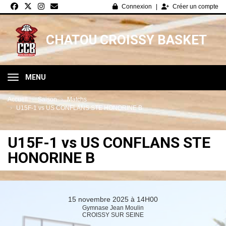
Panneau de gestion des cookies
Connexion
Créer un compte
CHATOU CROISSY BASKET
MENU
Accueil
Saison
Matchs
U15F-1 vs US CONFLANS STE HONORINE B
U15F-1 vs US CONFLANS STE
HONORINE B
15 novembre 2025 à 14H00
Gymnase Jean Moulin
CROISSY SUR SEINE