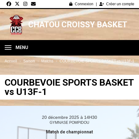
Panneau de gestion des cookies
Connexion
Créer un compte
CHATOU CROISSY BASKET
MENU
Accueil
Saison
Matchs
COURBEVOIE SPORTS BASKET vs U13F-1
COURBEVOIE SPORTS BASKET
vs U13F-1
20 décembre 2025 à 14H30
GYMNASE POMPIDOU
Match de championnat