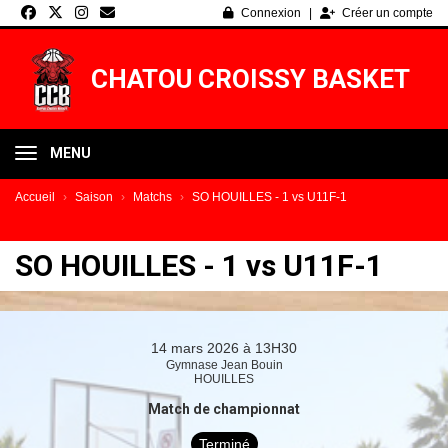
Panneau de gestion des cookies
Connexion
Créer un compte
CHATOU CROISSY BASKET
MENU
Accueil
Saison
Matchs
SO HOUILLES - 1 vs U11F-1
SO HOUILLES - 1 vs U11F-1
14 mars 2026 à 13H30
Gymnase Jean Bouin
HOUILLES
Match de championnat
Terminé