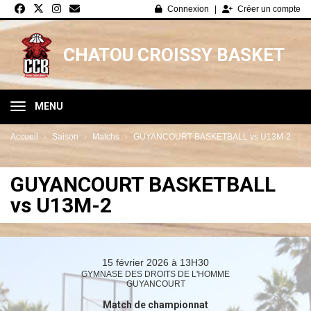
Panneau de gestion des cookies
Connexion
Créer un compte
CHATOU CROISSY BASKET
MENU
Accueil
Saison
Matchs
GUYANCOURT BASKETBALL vs U13M-2
GUYANCOURT BASKETBALL
vs U13M-2
15 février 2026 à 13H30
GYMNASE DES DROITS DE L'HOMME
GUYANCOURT
Match de championnat