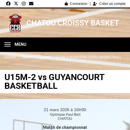
Panneau de gestion des cookies
Connexion
Créer un compte
CHATOU CROISSY BASKET
MENU
Accueil
Saison
Matchs
U15M-2 vs GUYANCOURT BASKETBALL
U15M-2 vs GUYANCOURT
BASKETBALL
21 mars 2026 à 16H30
Gymnase Paul Bert
CHATOU
Match de championnat