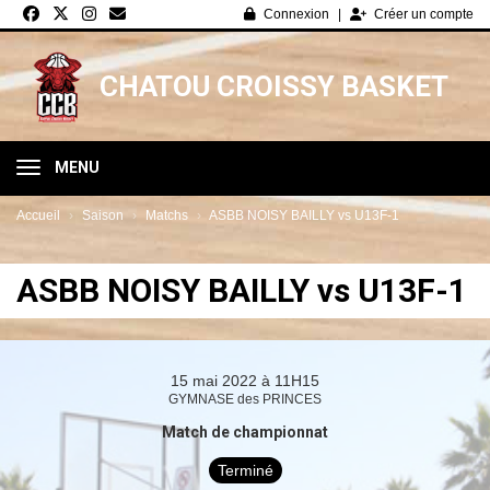
Panneau de gestion des cookies
Connexion
Créer un compte
CHATOU CROISSY BASKET
MENU
Accueil
Saison
Matchs
ASBB NOISY BAILLY vs U13F-1
ASBB NOISY BAILLY vs U13F-1
15 mai 2022 à 11H15
GYMNASE des PRINCES
Match de championnat
Terminé