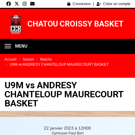
Panneau de gestion des cookies
Connexion
Créer un compte
CHATOU CROISSY BASKET
MENU
Accueil
Saison
Matchs
U9M vs ANDRESY CHANTELOUP MAURECOURT BASKET
U9M vs ANDRESY
CHANTELOUP MAURECOURT
BASKET
22 janvier 2023 à 12H00
Gymnase Paul Bert