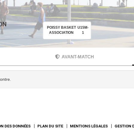
ON
POISSY BASKET
U15M-
ASSOCIATION
1
AVANT-MATCH
contre.
ON DES DONNÉES
PLAN DU SITE
MENTIONS LÉGALES
GESTION 