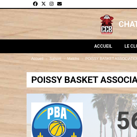
Panneau de gestion des cookies
CHAT
ACCUEIL
LE C
Accueil
Saison
Matchs
POISSY BASKET ASSOCIATIO
POISSY BASKET ASSOCIA
5