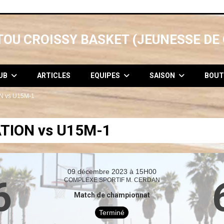
OU CROISSY BASKET (JEUNESSE DE 
LUB
ARTICLES
EQUIPES
SAISON
BOUT
N vs U15M-1
TION vs U15M-1
09 décembre 2023 à 15H00
6
COMPLEXE SPORTIF M. CERDAN
Match de championnat
Terminé