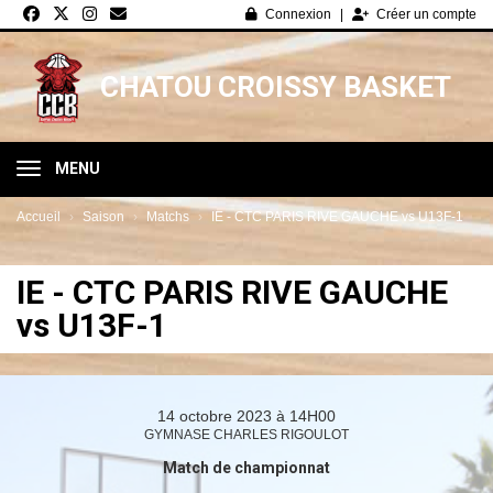
Panneau de gestion des cookies
Connexion
Créer un compte
CHATOU CROISSY BASKET
MENU
Accueil
Saison
Matchs
IE - CTC PARIS RIVE GAUCHE vs U13F-1
IE - CTC PARIS RIVE GAUCHE
vs U13F-1
14 octobre 2023 à 14H00
GYMNASE CHARLES RIGOULOT
Match de championnat