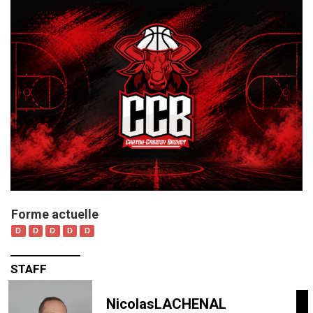
Forme actuelle
D
D
D
D
D
STAFF
Nicolas
LACHENAL