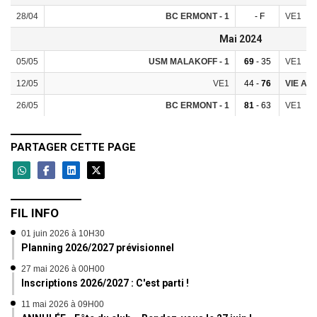
28/04
BC ERMONT - 1
- F
VE1
Mai 2024
05/05
USM MALAKOFF - 1
69
- 35
VE1
12/05
VE1
44 -
76
VIE AU
26/05
BC ERMONT - 1
81
- 63
VE1
PARTAGER CETTE PAGE
FIL INFO
01 juin 2026 à 10H30
Planning 2026/2027 prévisionnel
27 mai 2026 à 00H00
Inscriptions 2026/2027 : C'est parti !
11 mai 2026 à 09H00