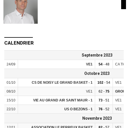
CALENDRIER
Septembre 2023
24/09
VE1
54
- 48
CA THIA
Octobre 2023
01/10
CS DE NOISY LE GRAND BASKET - 1
102
- 54
VE1
08/10
VE1
62 -
75
GROUPE
15/10
VIE AU GRAND AIR SAINT MAUR - 1
73
- 51
VE1
22/10
US O BEZONS - 1
76
- 52
VE1
Novembre 2023
12/11
ASSOCIATION LE PERREUX BASKET
82
- 57
VE1