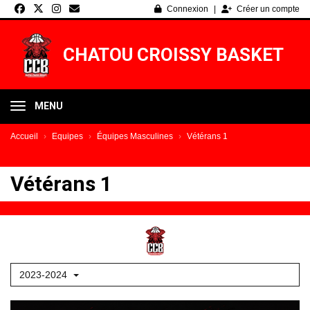
Panneau de gestion des cookies
Connexion
Créer un compte
CHATOU CROISSY BASKET
MENU
Accueil
Equipes
Équipes Masculines
Vétérans 1
Vétérans 1
2023-2024