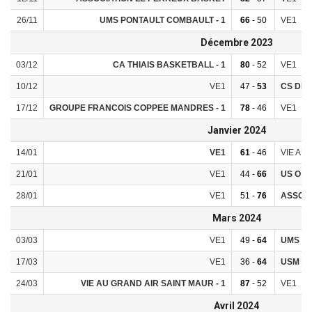
26/11
UMS PONTAULT COMBAULT - 1
66
- 50
VE1
Décembre 2023
03/12
CA THIAIS BASKETBALL - 1
80
- 52
VE1
10/12
VE1
47 -
53
CS DE 
17/12
GROUPE FRANCOIS COPPEE MANDRES - 1
78
- 46
VE1
Janvier 2024
14/01
VE1
61
- 46
VIE AU
21/01
VE1
44 -
66
US O B
28/01
VE1
51 -
76
ASSOCI
Mars 2024
03/03
VE1
49 -
64
UMS PO
17/03
VE1
36 -
64
USM MA
24/03
VIE AU GRAND AIR SAINT MAUR - 1
87
- 52
VE1
Avril 2024