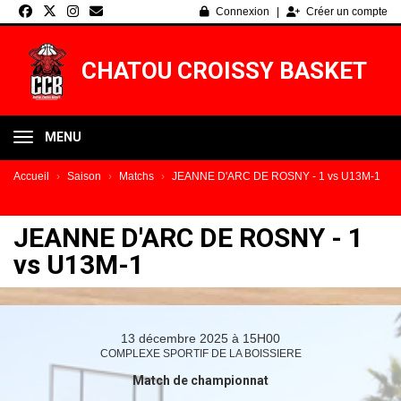
Panneau de gestion des cookies
Connexion
Créer un compte
CHATOU CROISSY BASKET
MENU
Accueil
Saison
Matchs
JEANNE D'ARC DE ROSNY - 1 vs U13M-1
JEANNE D'ARC DE ROSNY - 1
vs U13M-1
13 décembre 2025 à 15H00
COMPLEXE SPORTIF DE LA BOISSIERE
Match de championnat