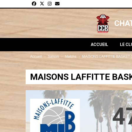
Panneau de gestion des cookies
CHAT
ACCUEIL
LE C
Accueil
Saison
Matchs
MAISONS LAFFITTE BASKET (2
MAISONS LAFFITTE BASKE
4