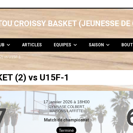
OU CROISSY BASKET (JEUNESSE DE 
LUB
ARTICLES
EQUIPES
SAISON
BOUT
) vs U15F-1
T (2) vs U15F-1
17 janvier 2026 à 18H00
7
GYMNASE COLBERT
MAISONS-LAFFITTE
Match de championnat
Terminé