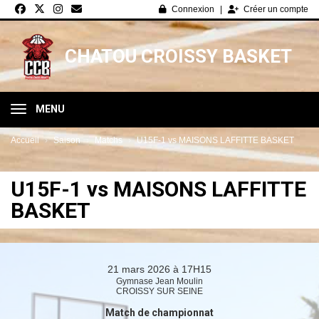
Panneau de gestion des cookies
Connexion
Créer un compte
CHATOU CROISSY BASKET
MENU
Accueil
Saison
Matchs
U15F-1 vs MAISONS LAFFITTE BASKET
U15F-1 vs MAISONS LAFFITTE
BASKET
21 mars 2026 à 17H15
Gymnase Jean Moulin
CROISSY SUR SEINE
Match de championnat