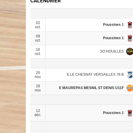
CALENDRIER
02
Poussines 1
oct.
09
Poussines 1
oct.
16
SO HOUILLES
oct.
20
E.LE CHESNAY VERSAILLES 78 B
nov.
28
E MAUREPAS MESNIL ST DENIS U11F
nov.
12
Poussines 1
déc.