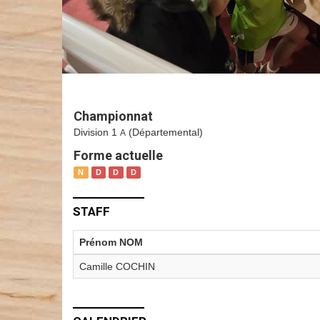
Championnat
Division 1
(Départemental)
A
Forme actuelle
N
D
D
D
STAFF
Prénom NOM
Camille COCHIN