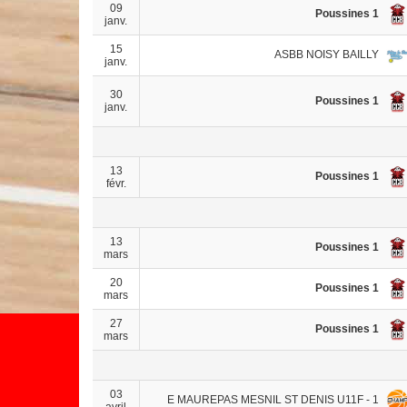
09
Poussines 1
janv.
15
ASBB NOISY BAILLY
janv.
30
Poussines 1
janv.
13
Poussines 1
févr.
13
Poussines 1
mars
20
Poussines 1
mars
27
Poussines 1
mars
03
E MAUREPAS MESNIL ST DENIS U11F - 1