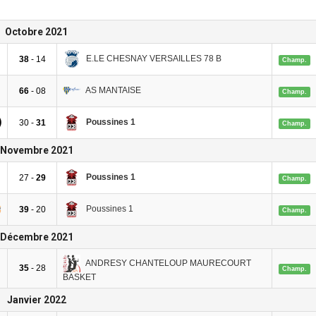
Octobre 2021
E.LE CHESNAY VERSAILLES 78 B
38
- 14
Champ.
AS MANTAISE
66
- 08
Champ.
Poussines 1
30 -
31
Champ.
Novembre 2021
Poussines 1
27 -
29
Champ.
Poussines 1
39
- 20
Champ.
Décembre 2021
ANDRESY CHANTELOUP MAURECOURT
35
- 28
Champ.
BASKET
Janvier 2022