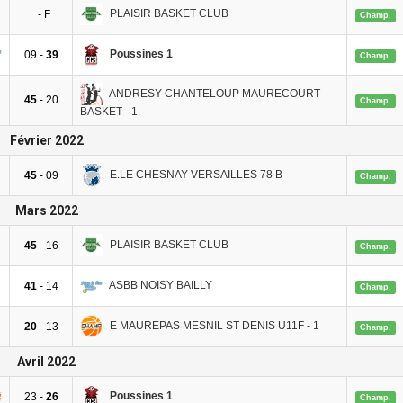
PLAISIR BASKET CLUB
- F
Champ.
Poussines 1
09 -
39
Champ.
ANDRESY CHANTELOUP MAURECOURT
45
- 20
Champ.
BASKET - 1
Février 2022
E.LE CHESNAY VERSAILLES 78 B
45
- 09
Champ.
Mars 2022
PLAISIR BASKET CLUB
45
- 16
Champ.
ASBB NOISY BAILLY
41
- 14
Champ.
E MAUREPAS MESNIL ST DENIS U11F - 1
20
- 13
Champ.
Avril 2022
Poussines 1
23 -
26
Champ.