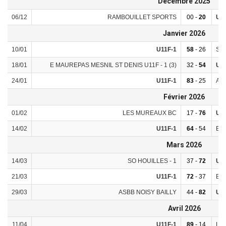
Décembre 2025
06/12
RAMBOUILLET SPORTS
00 -
20
U11
Janvier 2026
10/01
U11F-1
58
- 26
SO 
18/01
E MAUREPAS MESNIL ST DENIS U11F - 1 (3)
32 -
54
U11
24/01
U11F-1
83
- 25
ASB
Février 2026
01/02
LES MUREAUX BC
17 -
76
U11
14/02
U11F-1
64
- 54
EN
Mars 2026
14/03
SO HOUILLES - 1
37 -
72
U11
21/03
U11F-1
72
- 37
E M
29/03
ASBB NOISY BAILLY
44 -
82
U11
Avril 2026
11/04
U11F-1
89
- 14
LE