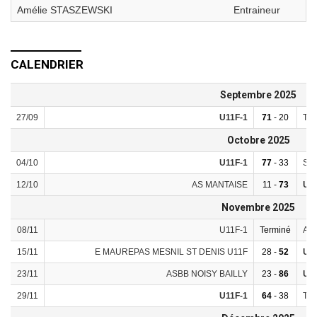
Amélie STASZEWSKI
Entraineur
CALENDRIER
Septembre 2025
27/09
U11F-1
71
- 20
TU
Octobre 2025
04/10
U11F-1
77
- 33
SO 
12/10
AS MANTAISE
11 -
73
U11
Novembre 2025
08/11
U11F-1
Terminé
AS
15/11
E MAUREPAS MESNIL ST DENIS U11F
28 -
52
U11
23/11
ASBB NOISY BAILLY
23 -
86
U11
29/11
U11F-1
64
- 38
TU