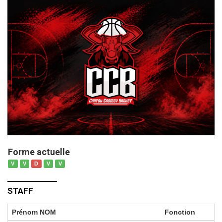
Forme actuelle
V
V
D
V
V
STAFF
Prénom NOM
Fonction