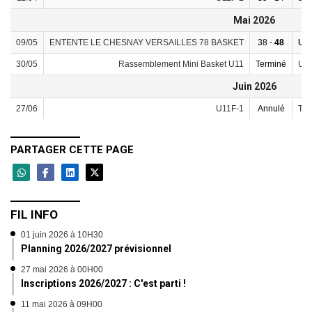
Mai 2026
09/05
ENTENTE LE CHESNAY VERSAILLES 78 BASKET
38 -
48
U11
30/05
Rassemblement Mini Basket U11
Terminé
U11
Juin 2026
27/06
U11F-1
Annulé
Tou
PARTAGER CETTE PAGE
FIL INFO
01 juin 2026 à 10H30
Planning 2026/2027 prévisionnel
27 mai 2026 à 00H00
Inscriptions 2026/2027 : C'est parti !
11 mai 2026 à 09H00